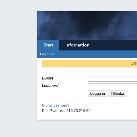
Start
Information
Logga in
Glöm
E-post
Lösenord
Logga in
Tillbaka
Glömt lösenord?
Din IP-adress: 216.73.216.69